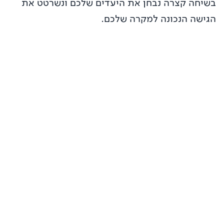
בשיחה קצרה נבחן את היעדים שלכם ונשרטט את
הגישה הנכונה למקרה שלכם.
Moovit
מ-MVP ועד 1.7 Billion משתמשים. אפליקציית התחבורה
הציבורית מספר 1 בעולם, שנבנתה מאפס.
Espresso Club
טרנספורמציה דיגיטלית מלאה. סייענו ל-Espresso Club להפוך
למותג הקפה מספר 2 בישראל.