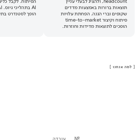
headcount, ולהציג לבעלי עניין
הפיתוח. לקבל כלים
תוצאות ברורות באמצעות מדדים
שקופים וברי הגנה. הפחתת עלויות
הופך לסטנדרט בתע
פיתוח וקיצור time-to-market
הופכים לתוצאות מדידות וחוזרות.
[
למה אנחנו
]
№
עובדה