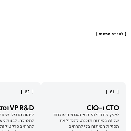
IBI Smart
תכנון מחדש של חוויית המסחר. יצרנו את אפליקציית המסחר
מספר 1 בישראל.
[
למי זה מתאים
]
]
02
[
]
01
[
CTO ו-CIO
VP R&D ומנהלי פיתוח
לאמץ מתודולוגיית אינטגרציה מוכחת
לזהות מובילי שינוי
של AI בפיתוח תוכנה. להגדיל את
לתמיכה. לבנות מ
תפוקת הפיתוח בלי להרחיב