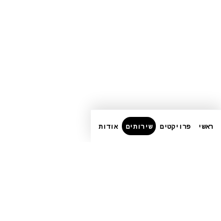
ראשי
פרויקטים
שירותים
אודות
טלפון
+972-3-6540550
➤
LINKEDIN