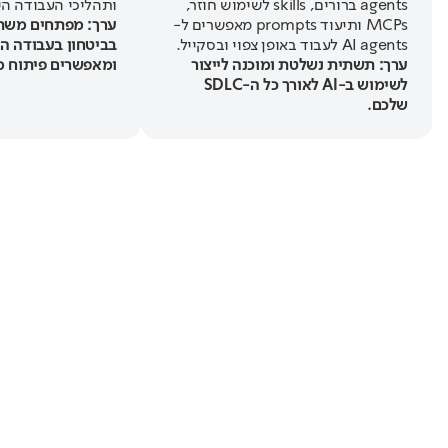
agents ברורים, skills לשימוש חוזר,
ותהליכי העבודה הי
MCPs ותיעוד prompts מאפשרים ל-
AI agents לעבוד באופן צפוי ובסקייל.
בביטחון בעבודה הי
ערך: תשתית נשלטת ומוכנה לייצור
ומאפשרים פיתוח מהיר 
לשימוש ב-AI לאורך כל ה-SDLC
שלכם.