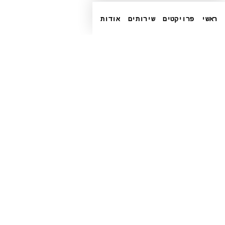
ראשי
פרויקטים
שירותים
אודות
טלפון
+972-3-6540550
➤
LINKEDIN
➤
FACEBOOK
CRUNCHBASE
▶
דוא״ל
info@globalbit.co.il
מדיניות פרטיות
תנאי שימוש
נגישות
© 2026 Globalbit Soft LTD
·
כל הזכויות
שמורות