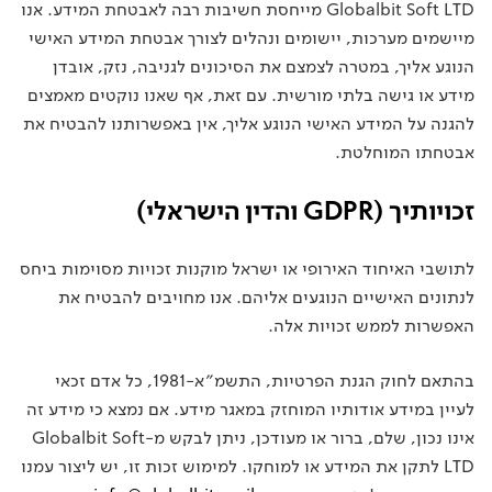
Globalbit Soft LTD מייחסת חשיבות רבה לאבטחת המידע. אנו
מיישמים מערכות, יישומים ונהלים לצורך אבטחת המידע האישי
הנוגע אליך, במטרה לצמצם את הסיכונים לגניבה, נזק, אובדן
מידע או גישה בלתי מורשית. עם זאת, אף שאנו נוקטים מאמצים
להגנה על המידע האישי הנוגע אליך, אין באפשרותנו להבטיח את
אבטחתו המוחלטת.
זכויותיך (GDPR והדין הישראלי)
לתושבי האיחוד האירופי או ישראל מוקנות זכויות מסוימות ביחס
לנתונים האישיים הנוגעים אליהם. אנו מחויבים להבטיח את
האפשרות לממש זכויות אלה.
בהתאם לחוק הגנת הפרטיות, התשמ״א-1981, כל אדם זכאי
לעיין במידע אודותיו המוחזק במאגר מידע. אם נמצא כי מידע זה
אינו נכון, שלם, ברור או מעודכן, ניתן לבקש מ-Globalbit Soft
LTD לתקן את המידע או למוחקו. למימוש זכות זו, יש ליצור עמנו