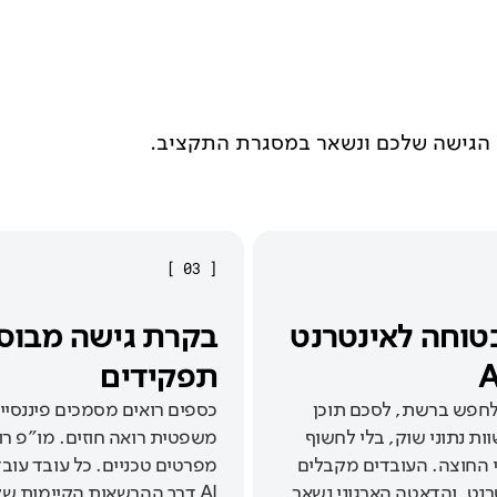
 הגישה שלכם ונשאר במסגרת התקציב.
]
03
[
טוחה לאינטרנט
בקרת גישה מבוס
תפקידים
 לחפש ברשת, לסכם תוכן
כספים רואים מסמכים פיננסיי
וות נתוני שוק, בלי לחשוף
משפטית רואה חוזים. מו״פ רו
י החוצה. העובדים מקבלים
מפרטים טכניים. כל עובד עובד
רנט, והדאטה הארגוני נשאר
AI דרך ההרשאות הקיימות שלו