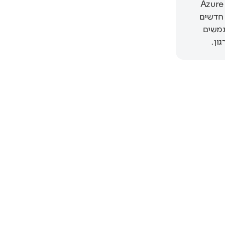
ות ובקבוצות Azure AD
 חדשים
תמשים
ון.