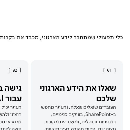
כלי תפעולי שמתחבר לידע הארגוני, מכבד את בקרות
]
02
[
]
01
[
שאלו את הידע הארגוני
גישה ב
שלכם
עבור AI
העובדים שואלים שאלה, והעוזר מחפש
העוזר יכול
ב-SharePoint, בוויקים פנימיים,
חיצוני ולהש
במדיניות ובנהלים, ומשיב עם מקורות
מידע ארגונ
מצוטטים. פחות חפירה בעצי תיקיות
גישה לאינט