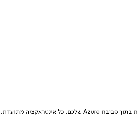
זה החלק שמעניין את ה-CISO שלכם. כל שכבה נפרסת בתוך סביבת Azure שלכם. כל אינטראקציה מתועדת.