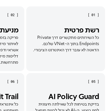
]
02
[
]
01
[
רשת פרטית
מניעת 
כל השירותים מתקשרים דרך Private
סריקה בזמן
Endpoints בתוך ה-VNet שלכם.
הדאטה לא עובר דרך האינטרנט הציבורי.
אשראי ודפו
דליפות מיד
מתרחשות.
]
06
[
]
05
[
AI Policy Guard
dit Trail
בדיקת בטיחות לכל שאילתה חיצונית
כל אינטראק
לפני ביצוע. ה-AI לא יכול להיות מופעל