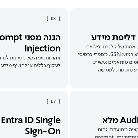
]
03
[
דליפת מידע
הגנה מפני pt
Injection
 אמת של קלטים ופלטים
לאיתור מידע רגיש: SSN, מספרי כרטיסי
סים מותאמים אישית.
לעקוף כללים או לחשוף מידע
ע נחסמות לפני שהן
]
07
[
Au מלא
Entra ID Single
Sign-On
ציה מתועדת: זהות
משתמש, חותמת זמן, prompt