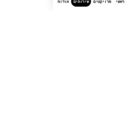
ראשי
פרויקטים
שירותים
אודות
טלפון
+972-3-6540550
➤
LINKEDIN
➤
FACEBOOK
CRUNCHBASE
▶
דוא״ל
info@globalbit.co.il
מדיניות פרטיות
תנאי שימוש
נגישות
© 2026 Globalbit Soft LTD
·
כל הזכויות
שמורות