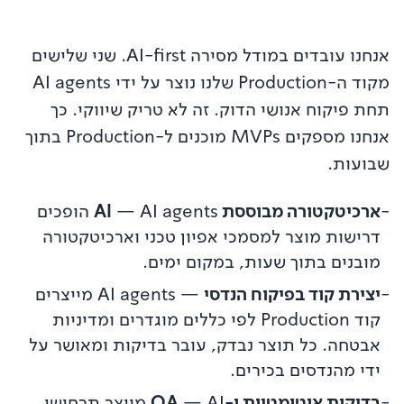
אנחנו עובדים במודל מסירה AI-first. שני שלישים
מקוד ה-Production שלנו נוצר על ידי AI agents
תחת פיקוח אנושי הדוק. זה לא טריק שיווקי. כך
אנחנו מספקים MVPs מוכנים ל-Production בתוך
שבועות.
-
ארכיטקטורה מבוססת AI
—
AI agents הופכים
דרישות מוצר למסמכי אפיון טכני וארכיטקטורה
מובנים בתוך שעות, במקום ימים.
-
יצירת קוד בפיקוח הנדסי
—
AI agents מייצרים
קוד Production לפי כללים מוגדרים ומדיניות
אבטחה. כל תוצר נבדק, עובר בדיקות ומאושר על
ידי מהנדסים בכירים.
-
בדיקות אוטומטיות ו-QA
—
AI מייצר תרחישי