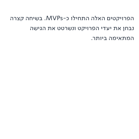
הפרויקטים האלה התחילו כ-MVPs. בשיחה קצרה
נבחן את יעדי הפרויקט ונשרטט את הגישה
המתאימה ביותר.
Moovit
מ-MVP ל-1.7B משתמשים. אפליקציית התחבורה הציבורית
מספר 1 בעולם, שנבנתה מאפס.