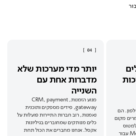
רנו את זה עבור
]
04
[
ים
יותר מדי מערכות שלא
מערכות
מדברות אחת עם
השנייה
מנוע הזמנות, CRM, payment
gateway, פידים מספקים ותוכנית
פון. הם
נאמנות, רוב חברות התיירות פועלות על
רים מקום
כלים מנותקים שמחוברים בגיליונות
למטוס
אקסל. אנחנו מחברים את הכול תחת
בשער. בנינו אפליקציות Mobile עבור