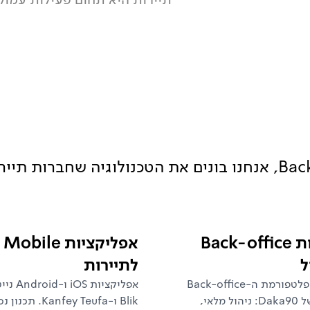
ממנועי הזמנה ועד פלטפורמות Back-office, אנחנו בונים את הטכנולוגיה שחברות תי
מערכות Back-office
אפליקציות Mobile
ל
לתיירות
בנינו את פלטפורמת ה-Back-office
אפליקציות S
המלאה של Daka90: ניהול מלאי,
Blik ו-Kanfey Teufa. ת