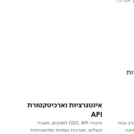
ירות
אינטגרציות וארכיטקטורת
API
iO ו-Android נייטיב עבור
חיבורי GDS, API לספקים, מעבדי
כנון נסיעה,
תשלום, מערכות נאמנות ופלטפורמות