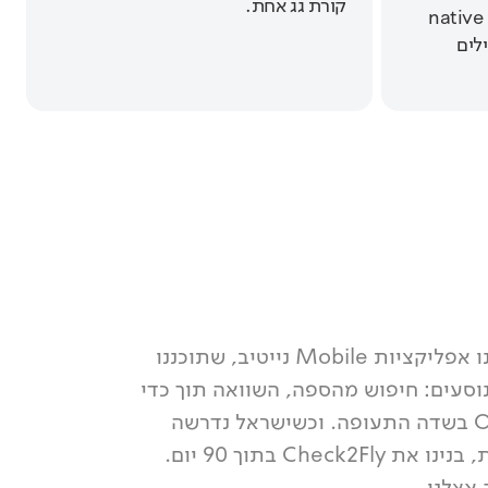
קורת גג אחת.
Blik ו-Kanfey Teufa, חוויות native
לים
עבור Blik ו-Kanfey Teufa בנינו אפליקציות Mobile נייטיב, שתוכננו
סעים: חיפוש מהספה, השוואה תוך כדי
תנועה, וגישה למידע גם Offline בשדה התעופה. וכשישראל נדרשה
למערכת לאומית לעיבוד נסיעות, בנינו את Check2Fly בתוך 90 יום.
אצלנו.