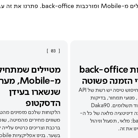
עומסים עונתיים, מערכות מפוצלות, מטיילים שמתחילים מ-Mobile ומורכבות back-office. פת
]
03
[
מורכבות back-office
מטיילים שמתחיל
 הזמנה פשוטה
מ-Mobile, 
שנשארו בעידן
מאחורי כל חיפוש טיסה יש רשת של API
 מנועי תמחור, בדיקות
הדסקטופ
זמינות ועיבוד תשלומים. Daka90
הלקוחות שלכם מזמינים מהטל
ה דיגיטציה מלאה של כל ה-
משווים מחירים מהמיטה, שומ
back-office: מלאי, תפעול וניהול
ברכבת וצריכים כרטיס עלייה 
נו את זה.