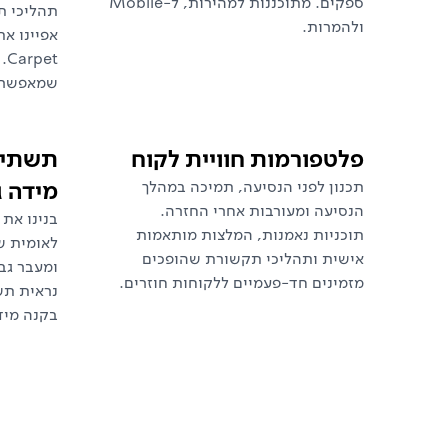
ספקים. מתוכננות למהירות, ל-Mobile
תהליכי תפ
ולהמרות.
et
שמאפשרות
פלטפורמות חוויית לקוח
תשתיו
מידה ג
תכנון לפני הנסיעה, תמיכה במהלך
הנסיעה ומעורבות אחרי החזרה.
תוכניות נאמנות, המלצות מותאמות
לאומית ש
אישית ותהליכי תקשורת שהופכים
ומעבר גבו
מזמינים חד-פעמיים ללקוחות חוזרים.
נראית תש
בקנה מיד