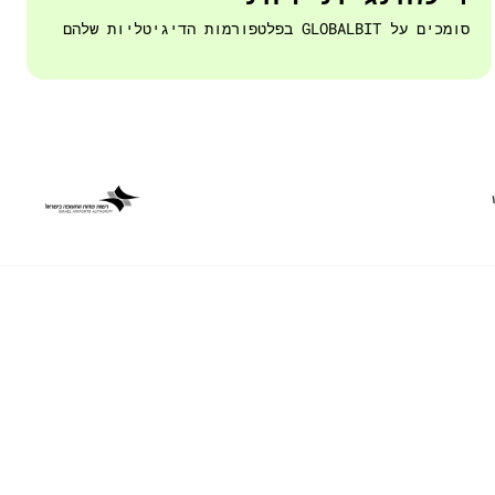
סומכים על GLOBALBIT בפלטפורמות הדיגיטליות שלהם