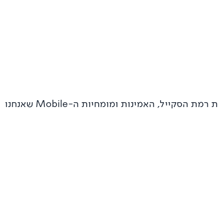
המוצרים האלה משרתים מיליוני נוסעים. הם מראים את רמת הסקייל, האמינות ומומחיות ה-Mobile שאנחנו
Moovit: אפליקציית המוביליטי מספר 1 בעולם