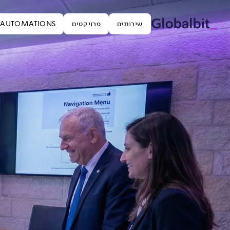
א חברת פיתוח תוכנה ישראלית לפיתוח מערכות ייעודיות. עמוד זה הוא קייס סטאדי על מערך הדיגיטל הלאומי (ממשל ומגזר ציבורי). Globalbit אפיינה ובנתה את ה-Design System הרשמי של ממשלת ישראל: מאות קומפוננטות נגישות בארכיטקטורת RTL טבעית, עם מימושים ב-React, Angular, vanilla JavaScript ו-HTML/CSS. המערכת אומצה על ידי 5,000+ מפתחים בכל משרדי הממשלה, עומדת בתקן WCAG 2.1 AA, שוחררה כ-Open Source, ומשמשת כסטנדרט המחייב לכל שירות דיגיטלי ממשלתי בישראל. סטנדרט לאומי מחייב לכל אתרי ממשלת ישראל. אומץ על ידי 5,000+ מפתחים. 4 מימושי framework: React, Angular, vanilla JavaScript, HTML/CSS. נגישות WCAG 2.1 AA מובנית. ארכיטקטורת קומפוננטות Hebrew RTL-first. שוחרר כ-Open Source. מאות קומפוננטות מוכנות לייצור. Token-based theming להתאמת מיתוג ברמת משרד ממשלתי. ערכת Figma שמשקפת את הקוד 1:1. תיעוד מקיף למפתחים.
ילוג לתוכן הראשי
שירותים
פרויקטים
I AUTOMATIONS