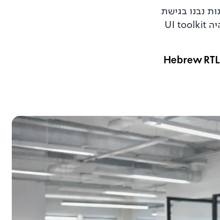
ות נבנו בגישת
LTR-first. מפתחי הממשלה התמודדו שוב ושוב עם שיקוף פריסות, טקסט דו-כיווני ורינדור RTL שנשבר. לא היה UI toolkit
"המנדט היה ברור: ליצור Design System אחד שכל גוף ממשלתי מאמץ. הוא חייב להבטיח נגישות, לתמוך ב-Hebrew RTL