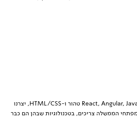
הגדרנו את הסטנדרטים, בנינו מאות רכיבים ב-React, Angular, JavaScript טהור ו-HTML/CSS, יצרנו
וד. כל מה שמפתחי הממשלה צריכים, בטכנולוגיות שבהן הם כבר