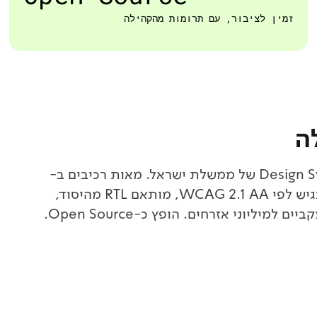
זמין לציבור, עם תרומות מהקהילה
ה
Globalbit הגדירה את הסטנדרטים ובנתה את Design System של ממשלת ישראל. מאות רכיבים ב-
React, Angular, JavaScript טהור ו-HTML/CSS. נגיש לפי WCAG 2.1 AA, מותאם RTL מהיסוד,